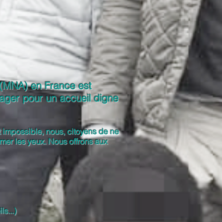
 (MNA) en France est
gager pour un accueil digne
st impossible, nous, citoyens de ne
mer les yeux. ​Nous offrons aux
s...)