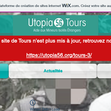
lateforme de création de sites internet
.com
. Créez votre site au
e site de Tours n'est plus mis à jour, retrouvez
https://utopia56.org/tours-3/
Actualités
Widget Didn’t Load