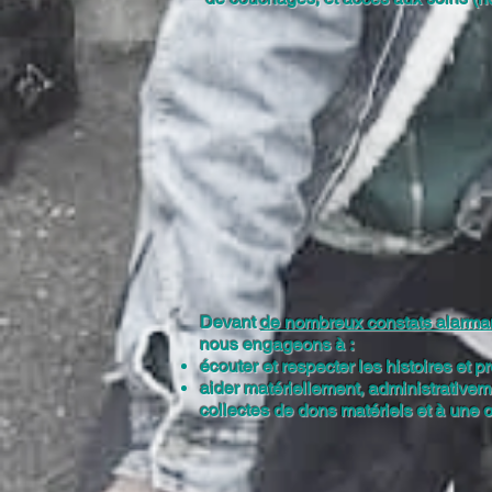
Devant
de nombreux constats alarma
nous engageons à :
écouter et respecter les histoires et p
aider matériellement, administrativem
collectes de dons matériels et à une or