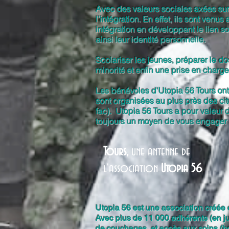
Avec des valeurs sociales axées sur l
l’intégration. En effet, ils sont ve
intégration en développant le lien so
ainsi leur identité personnelle.
Scolariser les jeunes, préparer le d
minorité et enfin une prise en charge 
Les bénévoles d'Utopia 56 Tours ont
sont organisées au plus près des cit
fac). ​ Utopia 56 Tours a pour valeu
toujours un moyen de vous engager 
Tours,
une antenne de
l'association
Utopia 56
Utopia 56 est une association créée 
Avec plus de 11 000 adhérents (en jui
de couchages, et accès aux soins (hos