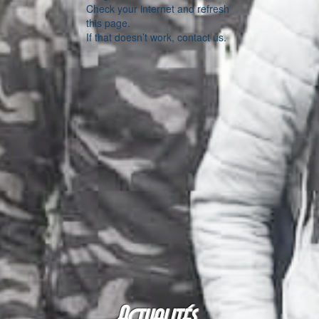
Check your internet and refresh
this page.
If that doesn’t work, contact us.
Actualités