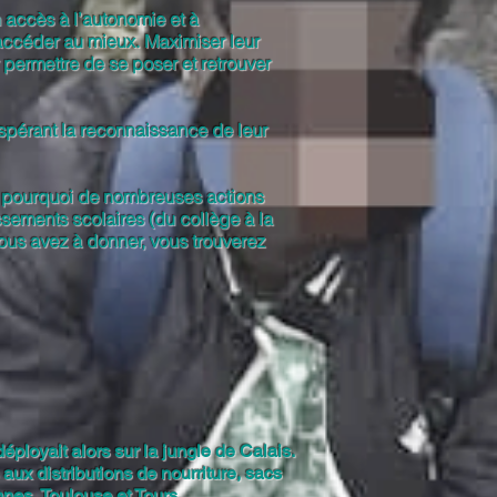
n accès à l’autonomie et à
y accéder au mieux. Maximiser leur
r permettre de se poser et retrouver
espérant la reconnaissance de leur
st pourquoi de nombreuses actions
ssements scolaires (du collège à la
vous avez à donner, vous trouverez
ployait alors sur la jungle de Calais.
aux distributions de nourriture, sacs
nnes, Toulouse et Tours.