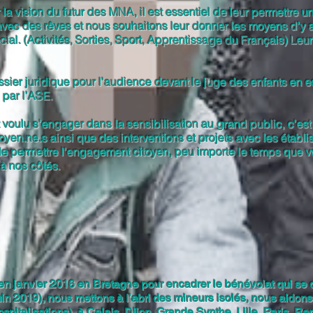
a vision du futur des MNA, il est essentiel de leur permettre u
nus avec des rêves et nous souhaitons leur donner les moyens d’
cial. (Activités, Sorties, Sport, Apprentissage du Français) Leu
ossier juridique pour l'audience devant le juge des enfants en 
par l’ASE. ​
 voulu s'engager dans la sensibilisation au grand public, c'e
oyen.ne.s ainsi que des interventions et projets avec les établi
r de permettre l'engagement citoyen, peu importe le temps que 
à nos côtés.
en janvier 2016 en Bretagne pour encadrer le bénévolat qui se dé
n 2019), nous mettons à l’abri des mineurs isolés, nous aidons 
pitalisations), à Calais, Dijon, Grande Synthe, Lille, Paris, Re