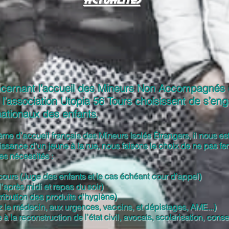
concernant l’accueil des Mineurs Non Accompagnés
l’association Utopia 56 Tours choisissent de s’en
rnationaux des enfants
.
tème d’accueil français des Mineurs Isolés Étrangers, il nous e
sance d’un jeune à la rue, nous faisons le choix de ne pas fer
s nécessités :
urs (Juge des enfants et le cas échéant cour d'appel)
'après midi et repas du soir)
ribution des produits d'hygiène)
e médecin, aux urgences, vaccins, et dépistages, AME...)
la reconstruction de l'état civil, avocats, scolarisation, conseil