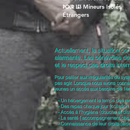
Mineurs Isolés
pour les
Étrangers
Actuellement, la situation 
alarmante. Les bénévoles de 
et le respect des droits inte
Pour pallier aux irrégularités du sys
pas agir. Lorsque nous avons connais
jeunes un accès aux besoins de 1ère
- Un hébergement le temps des reco
- Des repas chaque jour (collation l
- Accès à l’hygiène (douche et dist
- La santé ( accompagnement chez l
- Connaissance de leur droits (aide à 