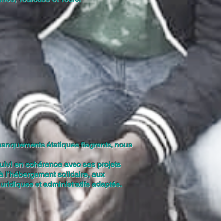
s manquements étatiques flagrants, nous
n suivi en cohérence avec ses projets
à l’hébergement solidaire, aux
juridiques et administratifs adaptés.